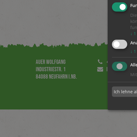
Fun
Die
kön
fun
↓
1
Ana
↓
1
AUER WOLFGANG
+49 8773 889 3
All
INDUSTRIESTR. 1
INFO@AW-WERBE
Mit
84088 NEUFAHRN I.NB.
Ich lehne a