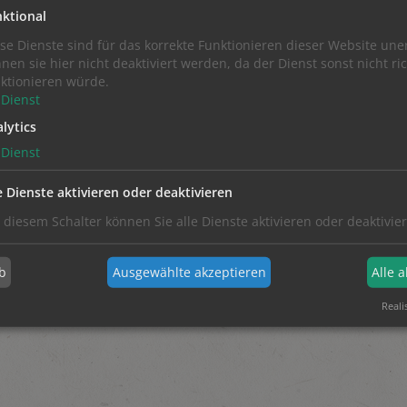
Aktuell keine offenen Stellen.
ktional
se Dienste sind für das korrekte Funktionieren dieser Website uner
nen sie hier nicht deaktiviert werden, da der Dienst sonst nicht ric
ktionieren würde.
Dienst
lytics
Dienst
90-0
MO - DO: 07.30 - 18.00 UHR
e Dienste aktivieren oder deaktivieren
PARTNER.DE
FR: 07.30 - 14.00 UHR
 diesem Schalter können Sie alle Dienste aktivieren oder deaktivie
b
Ausgewählte akzeptieren
Alle 
Reali