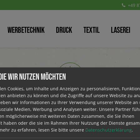
+49 8
Werbetechnik
Druck
Textil
Laserei
 DIE WIR NUTZEN MÖCHTEN
en Cookies, um Inhalte und Anzeigen zu personalisieren, Funktion
ien anbieten zu können und die Zugriffe auf unsere Website zu ana
TENWECHSEL? KREATIVITÄT AUSL
ben wir Informationen zu Ihrer Verwendung unserer Website an
 soziale Medien, Werbung und Analysen weiter. Unsere Partner füh
en möglicherweise mit weiteren Daten zusammen, die Sie ihnen
 euch unsere Jobs an und nicht lang warten, sondern glei
llt haben oder die sie im Rahmen Ihrer Nutzung der Dienste gesa
ehr zu erfahren, lesen Sie bitte unsere
Datenschutzerklärung
.