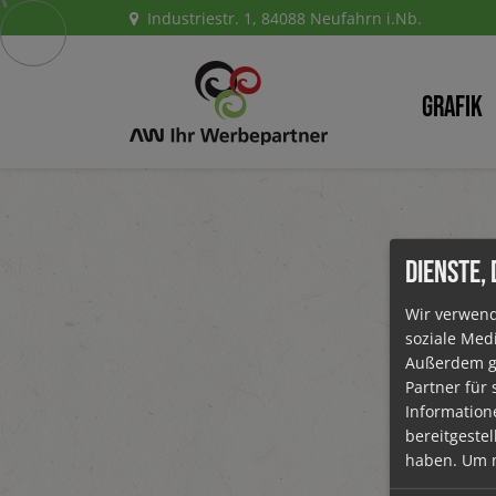
Industriestr. 1, 84088 Neufahrn i.Nb.
Grafik
DIENSTE,
Wir verwend
soziale Med
TAPE
Außerdem ge
Partner für
Information
Dann schaut
bereitgeste
haben.
Um m