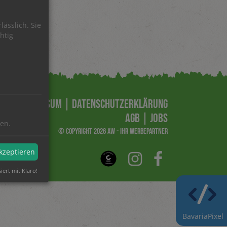
lässlich. Sie
htig
IMPRESSUM
|
DATENSCHUTZERKLÄRUNG
AGB
|
JOBS
ren.
© COPYRIGHT 2026 AW - IHR WERBEPARTNER
akzeptieren
siert mit Klaro!
BavariaPixel